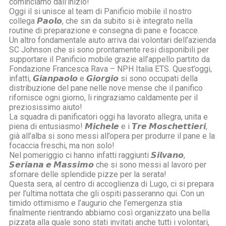
cominciamo dall’inizio!
Oggi il si unisce al team di Panificio mobile il nostro
collega 𝙋𝙖𝙤𝙡𝙤, che sin da subito si è integrato nella
routine di preparazione e consegna di pane e focacce.
Un altro fondamentale aiuto arriva dai volontari dell’azienda
SC Johnson che si sono prontamente resi disponibili per
supportare il Panificio mobile grazie all’appello partito da
Fondazione Francesca Rava – NPH Italia ETS. Quest’oggi,
infatti, 𝙂𝙞𝙖𝙣𝙥𝙖𝙤𝙡𝙤 e 𝙂𝙞𝙤𝙧𝙜𝙞𝙤 si sono occupati della
distribuzione del pane nelle nove mense che il panifico
rifornisce ogni giorno, li ringraziamo caldamente per il
preziosissimo aiuto!
La squadra di panificatori oggi ha lavorato allegra, unita e
piena di entusiasmo! 𝙈𝙞𝙘𝙝𝙚𝙡𝙚 e i 𝙏𝙧𝙚 𝙈𝙤𝙨𝙘𝙝𝙚𝙩𝙩𝙞𝙚𝙧𝙞,
già all’alba si sono messi all’opera per produrre il pane e la
focaccia freschi, ma non solo!
Nel pomeriggio ci hanno infatti raggiunti 𝙎𝙞𝙡𝙫𝙖𝙣𝙤,
𝙎𝙚𝙧𝙞𝙖𝙣𝙖 𝙚 𝙈𝙖𝙨𝙨𝙞𝙢𝙤 che si sono messi al lavoro per
sfornare delle splendide pizze per la serata!
Questa sera, al centro di accoglienza di Lugo, ci si prepara
per l’ultima nottata che gli ospiti passeranno qui. Con un
timido ottimismo e l’augurio che l’emergenza stia
finalmente rientrando abbiamo così organizzato una bella
pizzata alla quale sono stati invitati anche tutti i volontari,